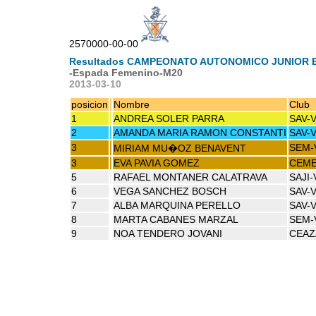
2570000-00-00
Resultados CAMPEONATO AUTONOMICO JUNIOR 
-Espada Femenino-M20
2013-03-10
posicion
Nombre
Club
1
ANDREA SOLER PARRA
SAV-
2
AMANDA MARIA RAMON CONSTANTI
SAV-
3
SEM-
MIRIAM MU�OZ BENAVENT
3
EVA PAVIA GOMEZ
CEME
5
RAFAEL MONTANER CALATRAVA
SAJI-
6
VEGA SANCHEZ BOSCH
SAV-
7
ALBA MARQUINA PERELLO
SAV-
8
MARTA CABANES MARZAL
SEM-
9
NOA TENDERO JOVANI
CEAZ