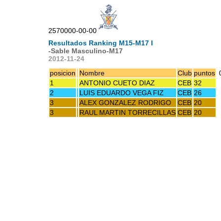
2570000-00-00
Resultados Ranking M15-M17 I
-Sable Masculino-M17
2012-11-24
posicion
Nombre
Club
puntos
1
ANTONIO CUETO DIAZ
CEB
32
2
LUIS EDUARDO VEGA FIZ
CEB
26
3
ALEX GONZALEZ RODRIGO
CEB
20
3
RAUL MARTIN TORRECILLAS
CEB
20