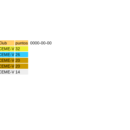
Club
puntos
0000-00-00
CEME-V
32
CEME-V
26
CEME-V
20
CEME-V
20
CEME-V
14