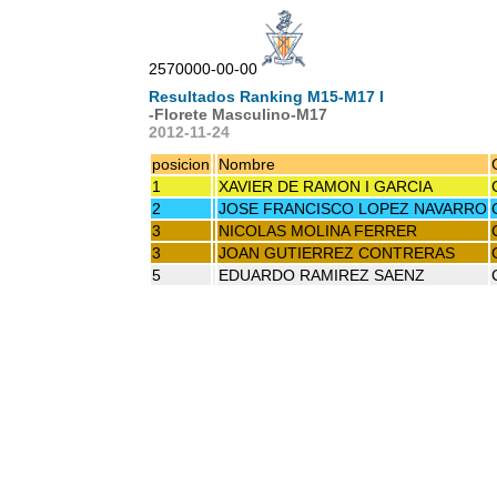
2570000-00-00
Resultados Ranking M15-M17 I
-Florete Masculino-M17
2012-11-24
posicion
Nombre
1
XAVIER DE RAMON I GARCIA
2
JOSE FRANCISCO LOPEZ NAVARRO
3
NICOLAS MOLINA FERRER
3
JOAN GUTIERREZ CONTRERAS
5
EDUARDO RAMIREZ SAENZ