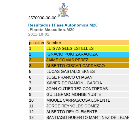
2570000-00-00
Resultados I Fase Autonomica M20
-Florete Masculino-M20
2011-10-01
posicion
Nombre
1
LUIS ANGLES ESTELLES
2
IGNACIO PUIG ZARAGOZA
3
JAIME COMAS PEREZ
3
ALBERTO CISCAR CARRASCO
5
LUCAS GASTALDI EKNES
6
JOSE FRANCO CHASAN
7
XAVIER DE RAMON I GARCIA
8
JOAN GUTIERREZ CONTRERAS
9
GUILLERMO MONGE YUSTE
10
MIGUEL CARRASCOSA LORENTE
11
JORGE REYNOLDS GOMEZ
12
ALBERTO REY CLEMENTE
13
SANTIAGO HUBERTO MARTINEZ DE LEJA