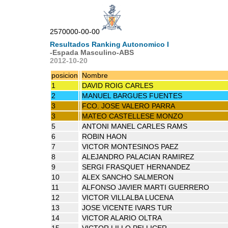
2570000-00-00
Resultados Ranking Autonomico I
-Espada Masculino-ABS
2012-10-20
posicion
Nombre
1
DAVID ROIG CARLES
2
MANUEL BARGUES FUENTES
3
FCO. JOSE VALERO PARRA
3
MATEO CASTELLESE MONZO
5
ANTONI MANEL CARLES RAMS
6
ROBIN HAON
7
VICTOR MONTESINOS PAEZ
8
ALEJANDRO PALACIAN RAMIREZ
9
SERGI FRASQUET HERNANDEZ
10
ALEX SANCHO SALMERON
11
ALFONSO JAVIER MARTI GUERRERO
12
VICTOR VILLALBA LUCENA
13
JOSE VICENTE IVARS TUR
14
VICTOR ALARIO OLTRA
15
VICTOR LILLO PELLICER