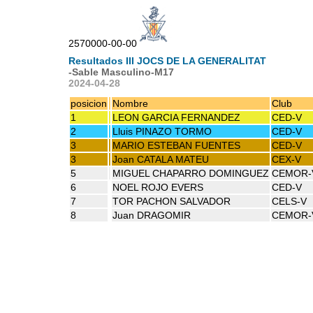
2570000-00-00
Resultados III JOCS DE LA GENERALITAT
-Sable Masculino-M17
2024-04-28
posicion
Nombre
Club
1
LEON GARCIA FERNANDEZ
CED-V
2
Lluis PINAZO TORMO
CED-V
3
MARIO ESTEBAN FUENTES
CED-V
3
Joan CATALA MATEU
CEX-V
5
MIGUEL CHAPARRO DOMINGUEZ
CEMOR-
6
NOEL ROJO EVERS
CED-V
7
TOR PACHON SALVADOR
CELS-V
8
Juan DRAGOMIR
CEMOR-