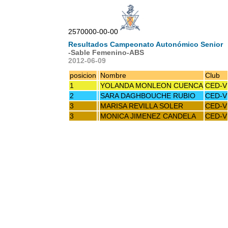
2570000-00-00
Resultados Campeonato Autonómico Senior
-Sable Femenino-ABS
2012-06-09
posicion
Nombre
Club
1
YOLANDA MONLEON CUENCA
CED-V
2
SARA DAGHBOUCHE RUBIO
CED-V
3
MARISA REVILLA SOLER
CED-V
3
MONICA JIMENEZ CANDELA
CED-V