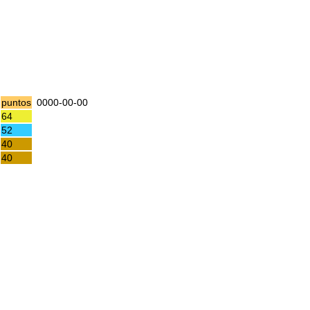
puntos
0000-00-00
64
52
40
40