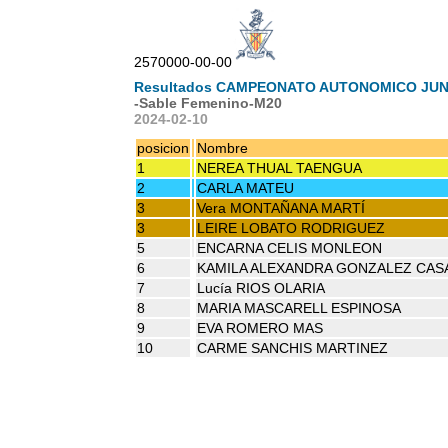
2570000-00-00
Resultados CAMPEONATO AUTONOMICO JUN
-Sable Femenino-M20
2024-02-10
posicion
Nombre
1
NEREA THUAL TAENGUA
2
CARLA MATEU
3
Vera MONTAÑANA MARTÍ
3
LEIRE LOBATO RODRIGUEZ
5
ENCARNA CELIS MONLEON
6
KAMILA ALEXANDRA GONZALEZ CAS
7
Lucía RIOS OLARIA
8
MARIA MASCARELL ESPINOSA
9
EVA ROMERO MAS
10
CARME SANCHIS MARTINEZ