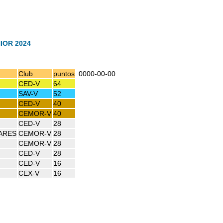
IOR 2024
Club
puntos
0000-00-00
CED-V
64
SAV-V
52
CED-V
40
CEMOR-V
40
CED-V
28
ARES
CEMOR-V
28
CEMOR-V
28
CED-V
28
CED-V
16
CEX-V
16