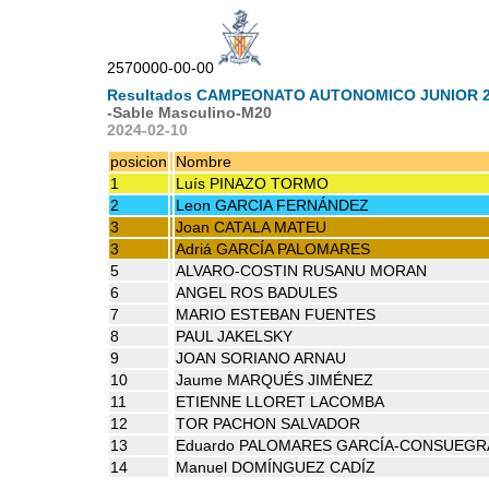
2570000-00-00
Resultados CAMPEONATO AUTONOMICO JUNIOR 
-Sable Masculino-M20
2024-02-10
posicion
Nombre
1
Luís PINAZO TORMO
2
Leon GARCIA FERNÁNDEZ
3
Joan CATALA MATEU
3
Adriá GARCÍA PALOMARES
5
ALVARO-COSTIN RUSANU MORAN
6
ANGEL ROS BADULES
7
MARIO ESTEBAN FUENTES
8
PAUL JAKELSKY
9
JOAN SORIANO ARNAU
10
Jaume MARQUÉS JIMÉNEZ
11
ETIENNE LLORET LACOMBA
12
TOR PACHON SALVADOR
13
Eduardo PALOMARES GARCÍA-CONSUEGR
14
Manuel DOMÍNGUEZ CADÍZ