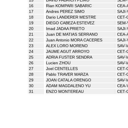
16
Rian KOMPARI SABARIC
CEA-
17
Andres PEREZ SIMO
SAJI-
18
Dario LANDERER MESTRE
CET-
19
DIEGO CABEZA ESTEVEZ
SEM-
20
Imad JADAA PRIETO
SAJI-
21
Juan DE MATIAS SERRANO
CEA-
22
Juan Antonio MORA CACERES
SAJI-
23
ALEX LORO MORENO
SAV-
24
JAUME AGUT ARROYO
CET-
25
ADRIA FUSTER SENDRA
SAV-
26
Lucien ZHOU
SAV-
27
Joel CENTELLES
CET-
28
Pablo TRAVER MARZA
CET-
29
JOAN CATALA ORENGO
SAV-
30
ADAM MAGDALENO YU
CEA-
31
ENZO MONTEREAU
CET-