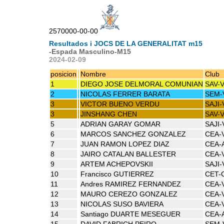
2570000-00-00
Resultados i JOCS DE LA GENERALITAT m15
-Espada Masculino-M15
2024-02-09
posicion
Nombre
Club
1
DIEGO JOSE DELMORAL COMUNIAN
SAV-
2
NICOLAS FERRER BARATA
SEM-
3
VICTOR BUENO VERDU
SAJI-
3
JINSHANG CHEN
SAV-
5
ADRIAN GARAY GOMAR
SAJI-
6
MARCOS SANCHEZ GONZALEZ
CEA-
7
JUAN RAMON LOPEZ DIAZ
CEA-
8
JAIRO CATALAN BALLESTER
CEA-
9
ARTEM ACHEPOVSKII
SAJI-
10
Francisco GUTIERREZ
CET-
11
Andres RAMIREZ FERNANDEZ
CEA-
12
MAURO CEREZO GONZALEZ
CEA-
13
NICOLAS SUSO BAVIERA
CEA-
14
Santiago DUARTE MESEGUER
CEA-
15
DAVID FABRICH PEIRO
SEM-