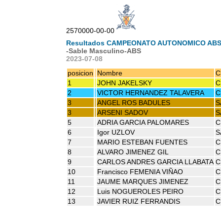
2570000-00-00
Resultados CAMPEONATO AUTONOMICO ABS
-Sable Masculino-ABS
2023-07-08
posicion
Nombre
C
1
JOHN JAKELSKY
C
2
VICTOR HERNANDEZ TALAVERA
C
3
ANGEL ROS BADULES
S
3
ARSENI SADOV
S
5
ADRIA GARCIA PALOMARES
C
6
Igor UZLOV
S
7
MARIO ESTEBAN FUENTES
C
8
ALVARO JIMENEZ GIL
C
9
CARLOS ANDRES GARCIA LLABATA
C
10
Francisco FEMENIA VIÑAO
C
11
JAUME MARQUES JIMENEZ
C
12
Luis NOGUEROLES PEIRO
C
13
JAVIER RUIZ FERRANDIS
C