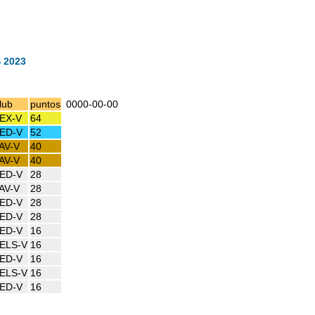
 2023
lub
puntos
0000-00-00
EX-V
64
ED-V
52
AV-V
40
AV-V
40
ED-V
28
AV-V
28
ED-V
28
ED-V
28
ED-V
16
ELS-V
16
ED-V
16
ELS-V
16
ED-V
16