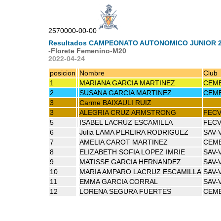
2570000-00-00
Resultados CAMPEONATO AUTONOMICO JUNIOR 
-Florete Femenino-M20
2022-04-24
posicion
Nombre
Club
1
MARIANA GARCIA MARTINEZ
CEME
2
SUSANA GARCIA MARTINEZ
CEME
3
Carme BAIXAULI RUIZ
3
ALEGRIA CRUZ ARMSTRONG
FEC
5
ISABEL LACRUZ ESCAMILLA
FEC
6
Julia LAMA PEREIRA RODRIGUEZ
SAV-
7
AMELIA CAROT MARTINEZ
CEME
8
ELIZABETH SOFIA LOPEZ IMRIE
SAV-
9
MATISSE GARCIA HERNANDEZ
SAV-
10
MARIA AMPARO LACRUZ ESCAMILLA
SAV-
11
EMMA GARCIA CORRAL
SAV-
12
LORENA SEGURA FUERTES
CEME