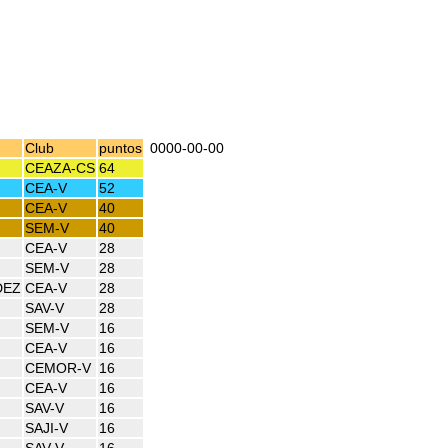
Club
puntos
0000-00-00
CEAZA-CS
64
CEA-V
52
CEA-V
40
SEM-V
40
CEA-V
28
SEM-V
28
DEZ
CEA-V
28
SAV-V
28
SEM-V
16
CEA-V
16
CEMOR-V
16
CEA-V
16
SAV-V
16
SAJI-V
16
SAV-V
16