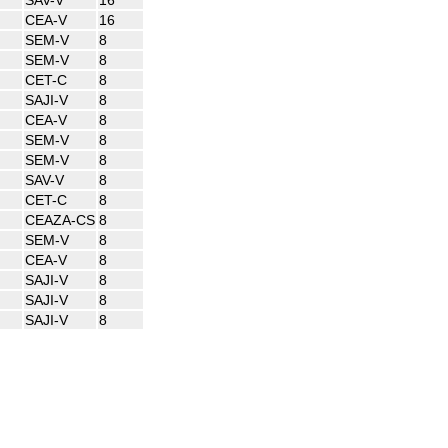
CEA-V
16
SEM-V
8
SEM-V
8
CET-C
8
SAJI-V
8
CEA-V
8
SEM-V
8
SEM-V
8
SAV-V
8
CET-C
8
CEAZA-CS
8
SEM-V
8
CEA-V
8
SAJI-V
8
SAJI-V
8
SAJI-V
8