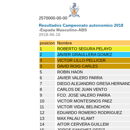
2570000-00-00
Resultados Campeonato autonomico 2018
-Espada Masculino-ABS
2018-06-16
posicion
Nombre
1
ROBERTO SEGURA PELAYO
2
JAVIER GRAULLERA GOMEZ
3
VICTOR LILLO PELLICER
3
DAVID ROIG CARLES
5
ROBIN HAON
6
JAVIER VALERO PARRA
7
DIEGO ALEJANDRO GRESA HERNAN
8
CARLOS DE JUAN VENTO
9
FCO. JOSE VALERO PARRA
10
VICTOR MONTESINOS PAEZ
11
VICTOR VIDAL BELINCHON
12
EDUARDO ROMERO RODRIGUEZ
13
MAX PALAU KLAMT
14
AITOR CERVERA GUILLEM
15
JORGE SANCHEZ ORTIZ