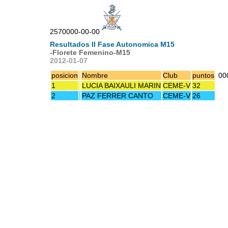
2570000-00-00
Resultados II Fase Autonomica M15
-Florete Femenino-M15
2012-01-07
posicion
Nombre
Club
puntos
00
1
LUCIA BAIXAULI MARIN
CEME-V
32
2
PAZ FERRER CANTO
CEME-V
26