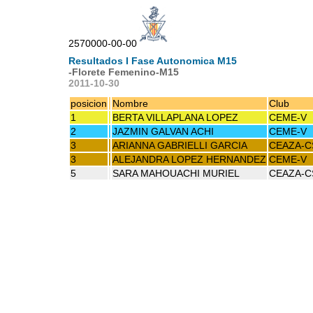
2570000-00-00
Resultados I Fase Autonomica M15
-Florete Femenino-M15
2011-10-30
posicion
Nombre
Club
1
BERTA VILLAPLANA LOPEZ
CEME-V
2
JAZMIN GALVAN ACHI
CEME-V
3
ARIANNA GABRIELLI GARCIA
CEAZA-C
3
ALEJANDRA LOPEZ HERNANDEZ
CEME-V
5
SARA MAHOUACHI MURIEL
CEAZA-C