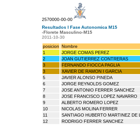
2570000-00-00
Resultados I Fase Autonomica M15
-Florete Masculino-M15
2011-10-30
posicion
Nombre
1
JORGE COMAS PEREZ
2
JOAN GUTIERREZ CONTRERAS
3
FERNANDO FIOCCA PAGLIA
3
XAVIER DE RAMON I GARCIA
5
JAVIER ALONSO PINEDA
6
JORGE REYNOLDS GOMEZ
7
JOSE ANTONIO FERRER SANCHEZ
8
JOSE FRANCISCO LOPEZ NAVARRO
9
ALBERTO ROMERO LOPEZ
10
NICOLAS MOLINA FERRER
11
SANTIAGO HUBERTO MARTINEZ DE 
12
RODRIGO FERRER SANCHEZ