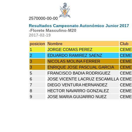
2570000-00-00
Resultados Campeonato Autonómico Junior 2017
-Florete Masculino-M20
2017-02-19
posicion
Nombre
Club
1
JORGE COMAS PEREZ
CEME
2
EDUARDO RAMIREZ SAENZ
CEME
3
NICOLAS MOLINA FERRER
CEME
3
ENRIQUE JOSE PASCUAL GARCIA
CEME
5
FRANCISCO BADIA RODRIGUEZ
CEME
6
JOSE VICENTE LACRUZ ESCAMILLA
CEME
7
DIEGO VENTURA HERNANDEZ
CEME
8
HECTOR NAVARRO GONZALEZ
CEME
9
JOSE MARIA GUIJARRO NUEZ
CEME