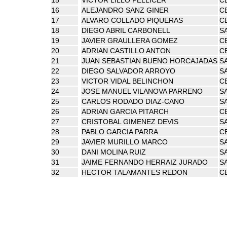
16
ALEJANDRO SANZ GINER
C
17
ALVARO COLLADO PIQUERAS
C
18
DIEGO ABRIL CARBONELL
S
19
JAVIER GRAULLERA GOMEZ
C
20
ADRIAN CASTILLO ANTON
C
21
JUAN SEBASTIAN BUENO HORCAJADAS
S
22
DIEGO SALVADOR ARROYO
S
23
VICTOR VIDAL BELINCHON
C
24
JOSE MANUEL VILANOVA PARRENO
S
25
CARLOS RODADO DIAZ-CANO
SA
26
ADRIAN GARCIA PITARCH
C
27
CRISTOBAL GIMENEZ DEVIS
SA
28
PABLO GARCIA PARRA
C
29
JAVIER MURILLO MARCO
S
30
DANI MOLINA RUIZ
SA
31
JAIME FERNANDO HERRAIZ JURADO
S
32
HECTOR TALAMANTES REDON
C