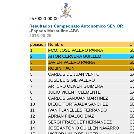
2570000-00-00
Resultados Campeonato Autonomico SENIOR
-Espada Masculino-ABS
2016-06-25
posicion
Nombre
Cl
1
FCO. JOSE VALERO PARRA
S
2
AITOR CERVERA GUILLEM
SA
3
JAVIER VALERO PARRA
S
3
ROBIN HAON
C
5
CARLOS DE JUAN VENTO
S
6
JOSE LUIS GIL VALERO
S
7
ARTURO OLIVER GUIMERA
C
8
JULIO VICENT CLEMENTE
SA
9
CARLOS SANJUAN MARTINEZ
S
10
DIEGO TORTAJADA SANCHEZ
S
11
IVAN PLANELLES FERRANDO
C
12
ADRIAN FIDALGO DIAZ
S
13
SERGI FRASQUET HERNANDEZ
C
14
JOSE ANTONIO GUILLEN NAVARRO
C
15
VICTOR LILLO PELLICER
C