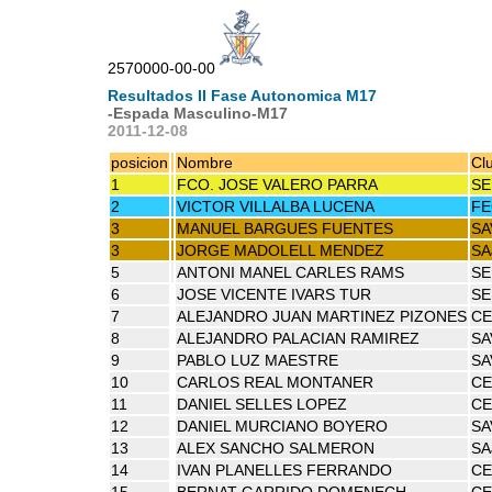
2570000-00-00
Resultados II Fase Autonomica M17
-Espada Masculino-M17
2011-12-08
posicion
Nombre
Cl
1
FCO. JOSE VALERO PARRA
SE
2
VICTOR VILLALBA LUCENA
FE
3
MANUEL BARGUES FUENTES
SA
3
JORGE MADOLELL MENDEZ
SA
5
ANTONI MANEL CARLES RAMS
SE
6
JOSE VICENTE IVARS TUR
SE
7
ALEJANDRO JUAN MARTINEZ PIZONES
CE
8
ALEJANDRO PALACIAN RAMIREZ
SA
9
PABLO LUZ MAESTRE
SA
10
CARLOS REAL MONTANER
CE
11
DANIEL SELLES LOPEZ
CE
12
DANIEL MURCIANO BOYERO
SA
13
ALEX SANCHO SALMERON
SA
14
IVAN PLANELLES FERRANDO
CE
15
BERNAT GARRIDO DOMENECH
CE