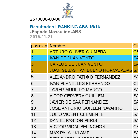
2570000-00-00
Resultados I RANKING ABS 15/16
-Espada Masculino-ABS
2015-11-21
posicion
Nombre
Cl
1
ARTURO OLIVER GUIMERA
C
2
IVAN DE JUAN VENTO
S
3
CARLOS DE JUAN VENTO
S
3
JUAN SEBASTIAN BUENO HORCAJADAS
S
5
SA
ALEJANDRO PATI�O FERNANDEZ
6
IVAN PLANELLES FERRANDO
C
7
JAVIER MURILLO MARCO
S
8
AITOR CERVERA GUILLEM
SA
9
JAVIER DE SAA FERNANDEZ
SA
10
JOSE ANTONIO GUILLEN NAVARRO
C
11
JULIO VICENT CLEMENTE
SA
12
DANIEL PASTOR PERIS
S
13
VICTOR VIDAL BELINCHON
C
14
MAX PALAU KLAMT
S