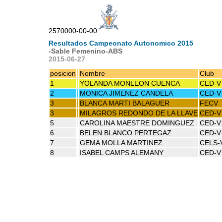
2570000-00-00
Resultados Campeonato Autonomico 2015
-Sable Femenino-ABS
2015-06-27
posicion
Nombre
Club
1
YOLANDA MONLEON CUENCA
CED-V
2
MONICA JIMENEZ CANDELA
CED-V
3
BLANCA MARTI BALAGUER
FECV
3
MILAGROS REDONDO DE LA LLAVE
CED-V
5
CAROLINA MAESTRE DOMINGUEZ
CED-V
6
BELEN BLANCO PERTEGAZ
CED-V
7
GEMA MOLLA MARTINEZ
CELS-
8
ISABEL CAMPS ALEMANY
CED-V