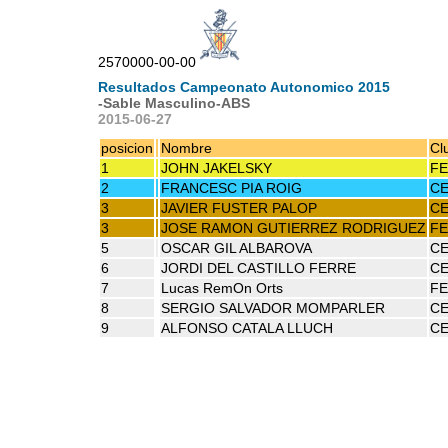
2570000-00-00
Resultados Campeonato Autonomico 2015
-Sable Masculino-ABS
2015-06-27
posicion
Nombre
Cl
1
JOHN JAKELSKY
F
2
FRANCESC PIA ROIG
CE
3
JAVIER FUSTER PALOP
CE
3
JOSE RAMON GUTIERREZ RODRIGUEZ
F
5
OSCAR GIL ALBAROVA
CE
6
JORDI DEL CASTILLO FERRE
CE
7
Lucas RemOn Orts
F
8
SERGIO SALVADOR MOMPARLER
CE
9
ALFONSO CATALA LLUCH
CE