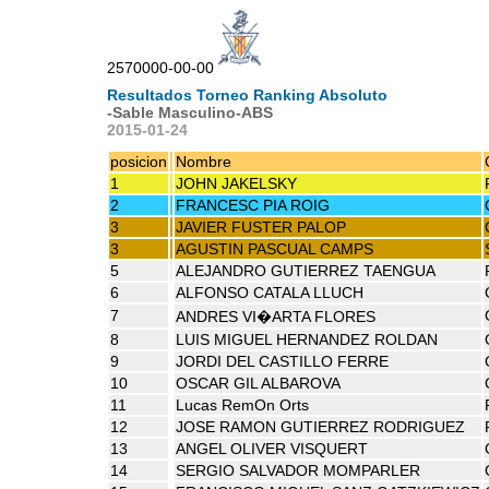
2570000-00-00
Resultados Torneo Ranking Absoluto
-Sable Masculino-ABS
2015-01-24
posicion
Nombre
1
JOHN JAKELSKY
2
FRANCESC PIA ROIG
3
JAVIER FUSTER PALOP
3
AGUSTIN PASCUAL CAMPS
5
ALEJANDRO GUTIERREZ TAENGUA
6
ALFONSO CATALA LLUCH
7
ANDRES VI�ARTA FLORES
8
LUIS MIGUEL HERNANDEZ ROLDAN
9
JORDI DEL CASTILLO FERRE
10
OSCAR GIL ALBAROVA
11
Lucas RemOn Orts
12
JOSE RAMON GUTIERREZ RODRIGUEZ
13
ANGEL OLIVER VISQUERT
14
SERGIO SALVADOR MOMPARLER